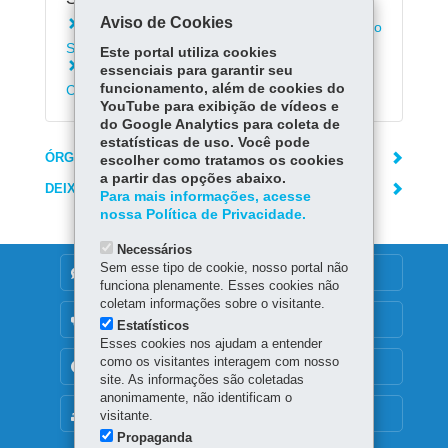
Aviso de Cookies
Conhecer o acervo do Museu da Imagem e do
Som de Curitiba
Este portal utiliza cookies
Conhecer o Museu Oscar Niemeyer em
essenciais para garantir seu
funcionamento, além de cookies do
Curitiba
YouTube para exibição de vídeos e
do Google Analytics para coleta de
estatísticas de uso. Você pode
ÓRGÃO RESPONSÁVEL
escolher como tratamos os cookies
a partir das opções abaixo.
DEIXE SUA OPINIÃO
Para mais informações, acesse
nossa Política de Privacidade.
Necessários
Sem esse tipo de cookie, nosso portal não
DENUNCIE CORRUPÇÃO
funciona plenamente. Esses cookies não
coletam informações sobre o visitante.
OUVIDORIA
Estatísticos
Esses cookies nos ajudam a entender
como os visitantes interagem com nosso
TRANSPARÊNCIA INSTITUCIONAL
site. As informações são coletadas
anonimamente, não identificam o
MAPA DO SITE
visitante.
Propaganda