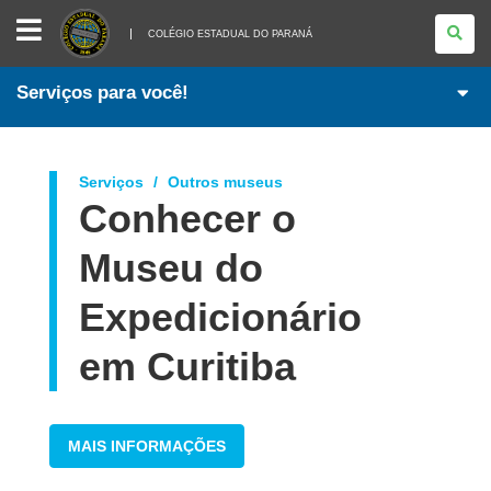
COLÉGIO
ESTADUAL
COLÉGIO ESTADUAL DO PARANÁ
DO
PARANÁ
Serviços para você!
Serviços
Outros museus
Conhecer o
Museu do
Expedicionário
em Curitiba
MAIS INFORMAÇÕES