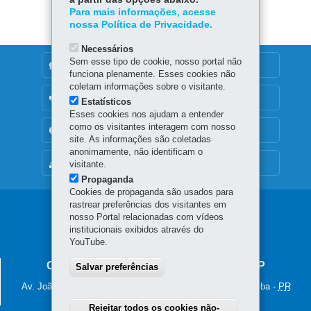
ok
Ap
er
Para mais informações, acesse
p
nossa Política de Privacidade.
Necessários
Sem esse tipo de cookie, nosso portal não
DENUNCIE CORRUPÇÃO
funciona plenamente. Esses cookies não
coletam informações sobre o visitante.
OUVIDORIA
Estatísticos
Esses cookies nos ajudam a entender
como os visitantes interagem com nosso
TRANSPARÊNCIA INSTITUCIONAL
site. As informações são coletadas
anonimamente, não identificam o
MAPA DO SITE
visitante.
Propaganda
Cookies de propaganda são usados para
rastrear preferências dos visitantes em
Navegação
nosso Portal relacionadas com vídeos
institucionais exibidos através do
principal
YouTube.
COLÉGIO ESTADUAL DO PARANÁ - CEP
Salvar preferências
Av. João Gualberto, 250 - Alto da Glória
-
80030-000
-
Curitiba
-
PR
MAPA
Rejeitar todos os cookies não-