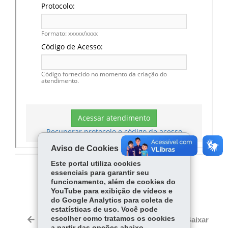
Aviso de Cookies
Este portal utiliza cookies
essenciais para garantir seu
COMPARTILHE:
funcionamento, além de cookies do
YouTube para exibição de vídeos e
Fa
W
do Google Analytics para coleta de
ce
ha
estatísticas de uso. Você pode
Tw
bo
ts
escolher como tratamos os cookies
Voltar
Início
Imprimir
Baixar
itt
a partir das opções abaixo.