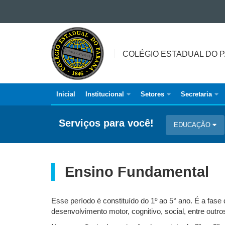
Ir para o conteúdo
COLÉGIO
Ir para a navegação
ESTADUAL
Ir para a busca
COLÉGIO ESTADUAL DO 
DO
Mapa do site
PARANÁ
Inicial
Institucional
Setores
Secretaria
Navegação
principal
Serviços para você!
EDUCAÇÃO
Ensino Fundamental
Esse período é constituído do 1º ao 5° ano. É a fase
desenvolvimento motor, cognitivo, social, entre outr