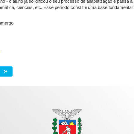
ano - o aluno já solidificou o seu processo de alfabetização e pass
temática, ciências, etc. Esse período constitui uma base fundamenta
amargo
L