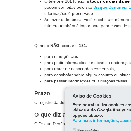
O telefone
181
funciona
todos os dias da sem
podem ser feitas pelo site
Disque Denúncia 
informações é preservado.
Ao fazer a denúncia, você recebe um número 
número também é importante para casos de 
Quando
NÃO
acionar o
181:
para emergências;
para pedir informações jurídicas ou endereços
para tratar de desacordos comerciais;
para desabafar sobre algum assunto ou situaç
para passar informações ou situações falsas.
Prazo
Aviso de Cookies
O registro da denúncia é imediato.
Este portal utiliza cookies 
vídeos e do Google Analytics
O que diz a lei
opções abaixo.
Para mais informações, acess
O Disque Denúncia 181 foi criado pelo
decreto est
Necessários