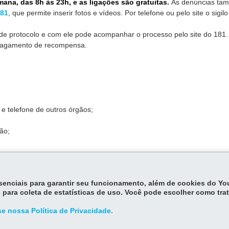
ana, das 8h às 23h, e as ligações são gratuitas
.
As denúncias ta
181
, que permite inserir fotos e vídeos. Por telefone ou pelo site o sigil
de protocolo e com ele pode acompanhar o processo pelo site do 181.
pagamento de recompensa.
 e telefone de outros órgãos;
ão;
essenciais para garantir seu funcionamento, além de cookies do Y
 para coleta de estatísticas de uso. Você pode escolher como tra
e nossa Política de Privacidade.
adual nº 5494/2016
.